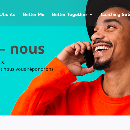
Ubuntu
Better
Me
Better
Together
Coaching
Sol
– nous
us.
s et nous vous répondrons